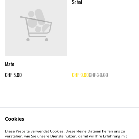
%
Schal
Mate
CHF 5.00
CHF 9.00
CHF 20.00
Cookies
Diese Website verwendet Cookies. Diese kleine Dateien helfen uns zu
Contact Us
Legal Terms
verstehen, wie Sie unsere Dienste nutzen, damit wir Ihre Erfahrung mit
Privacy Policy
Cookie Policy