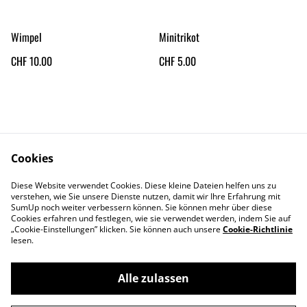
Wimpel
Minitrikot
CHF 10.00
CHF 5.00
Cookies
Diese Website verwendet Cookies. Diese kleine Dateien helfen uns zu
Contact Us
Legal Terms
verstehen, wie Sie unsere Dienste nutzen, damit wir Ihre Erfahrung mit
Privacy Policy
Cookie Policy
SumUp noch weiter verbessern können. Sie können mehr über diese
Cookies erfahren und festlegen, wie sie verwendet werden, indem Sie auf
„Cookie-Einstellungen” klicken. Sie können auch unsere
Cookie-Richtlinie
lesen.
Alle zulassen
©
2026
Bulldozers Shop